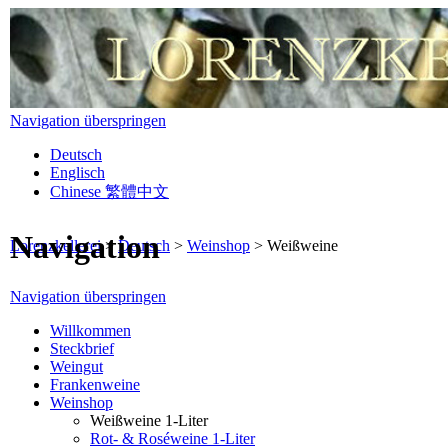
Navigation überspringen
Deutsch
Englisch
Chinese 繁體中文
Navigation
Lorenzkellerei
>
Deutsch
>
Weinshop
>
Weißweine
Navigation überspringen
Willkommen
Steckbrief
Weingut
Frankenweine
Weinshop
Weißweine 1-Liter
Rot- & Roséweine 1-Liter