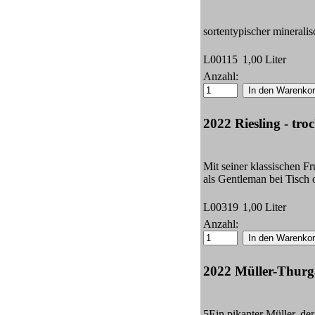
sortentypischer minerali
L00115
1,00 Liter
Anzahl:
2022 Riesling - tro
Mit seiner klassischen Fr
als Gentleman bei Tisch 
L00319
1,00 Liter
Anzahl:
2022 Müller-Thurg
5Ein pikanter Müller, d