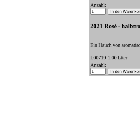
Anzahl:
2021 Rosé - halbtr
Ein Hauch von aromatisc
L00719
1,00 Liter
Anzahl: