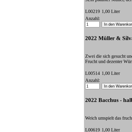
L00219
1,00 Liter
Anzahl:
2022 Müller & Silv
Zwei die sich gesucht u
Frucht und dezenter Wür
L00514
1,00 Liter
Anzahl:
2022 Bacchus - hal
Weich umspielt das fruc
L00619
1,00 Liter