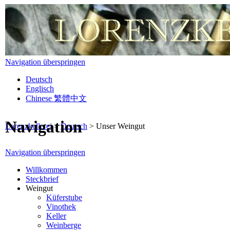
Navigation überspringen
Deutsch
Englisch
Chinese 繁體中文
Navigation
Lorenzkellerei
>
Deutsch
>
Unser Weingut
Navigation überspringen
Willkommen
Steckbrief
Weingut
Küferstube
Vinothek
Keller
Weinberge