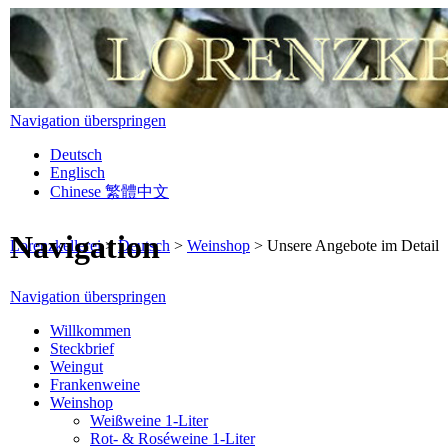
Navigation überspringen
Deutsch
Englisch
Chinese 繁體中文
Navigation
Lorenzkellerei
>
Deutsch
>
Weinshop
>
Unsere Angebote im Detail
Navigation überspringen
Willkommen
Steckbrief
Weingut
Frankenweine
Weinshop
Weißweine 1-Liter
Rot- & Roséweine 1-Liter